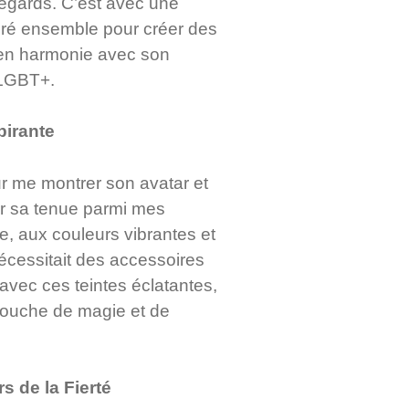
regards. C’est avec une
oré ensemble pour créer des
 en harmonie avec son
 LGBT+.
pirante
r me montrer son avatar et
er sa tenue parmi mes
, aux couleurs vibrantes et
cessitait des accessoires
avec ces teintes éclatantes,
touche de magie et de
s de la Fierté