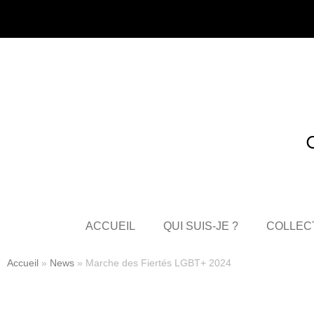
ACCUEIL
QUI SUIS-JE ?
COLLEC
Accueil
»
News
»
Marche des Fiertés LGBT+ 2024