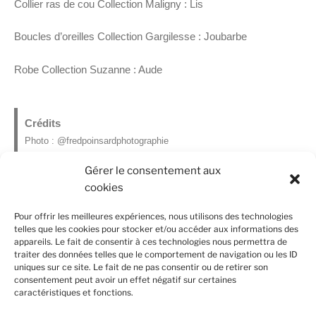
Collier ras de cou Collection Maligny : Lis
Boucles d’oreilles Collection Gargilesse : Joubarbe
Robe Collection Suzanne : Aude
Crédits
Photo : @fredpoinsardphotographie
Make-up : @anneverhague
Gérer le consentement aux
Hairstyle : @coiffeuse_visagiste_paris_
cookies
Modèle : @coiffeuse_visagiste_paris_
×
Pour offrir les meilleures expériences, nous utilisons des technologies
telles que les cookies pour stocker et/ou accéder aux informations des
appareils. Le fait de consentir à ces technologies nous permettra de
STYLISTE TEXTILES & ACCESSOIRES
traiter des données telles que le comportement de navigation ou les ID
uniques sur ce site. Le fait de ne pas consentir ou de retirer son
Clémence VILLECHANGE
consentement peut avoir un effet négatif sur certaines
caractéristiques et fonctions.